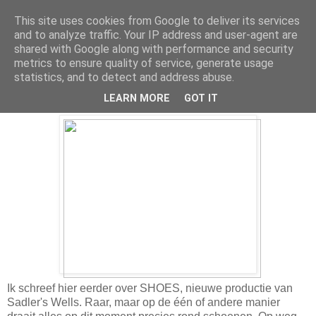
This site uses cookies from Google to deliver its services
and to analyze traffic. Your IP address and user-agent are
shared with Google along with performance and security
metrics to ensure quality of service, generate usage
Sunday, September 12, 2010
statistics, and to detect and address abuse.
What a shoe can do
LEARN MORE
GOT IT
Ik schreef hier eerder over SHOES, nieuwe productie van
Sadler's Wells. Raar, maar op de één of andere manier