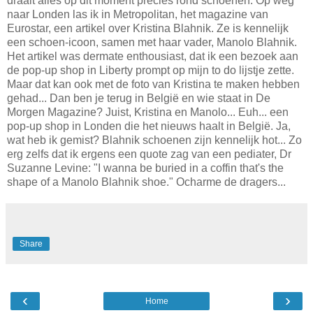
draait alles op dit moment precies rond schoenen. Op weg
naar Londen las ik in Metropolitan, het magazine van
Eurostar, een artikel over Kristina Blahnik. Ze is kennelijk
een schoen-icoon, samen met haar vader, Manolo Blahnik.
Het artikel was dermate enthousiast, dat ik een bezoek aan
de pop-up shop in Liberty prompt op mijn to do lijstje zette.
Maar dat kan ook met de foto van Kristina te maken hebben
gehad... Dan ben je terug in België en wie staat in De
Morgen Magazine? Juist, Kristina en Manolo... Euh... een
pop-up shop in Londen die het nieuws haalt in België. Ja,
wat heb ik gemist? Blahnik schoenen zijn kennelijk hot... Zo
erg zelfs dat ik ergens een quote zag van een pediater, Dr
Suzanne Levine: "I wanna be buried in a coffin that's the
shape of a Manolo Blahnik shoe." Ocharme de dragers...
Share
‹
›
Home