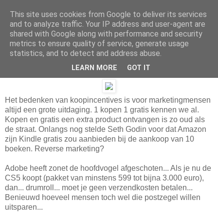
This site uses cookies from Google to deliver its services
and to analyze traffic. Your IP address and user-agent are
shared with Google along with performance and security
metrics to ensure quality of service, generate usage
Tuesday, September 07, 2010
statistics, and to detect and address abuse.
Grappigste promo ooit Adobe
LEARN MORE
GOT IT
Het bedenken van koopincentives is voor marketingmensen
altijd een grote uitdaging. 1 kopen 1 gratis kennen we al.
Kopen en gratis een extra product ontvangen is zo oud als
de straat. Onlangs nog stelde Seth Godin voor dat Amazon
zijn Kindle gratis zou aanbieden bij de aankoop van 10
boeken. Reverse marketing?
Adobe heeft zonet de hoofdvogel afgeschoten... Als je nu de
CS5 koopt (pakket van minstens 599 tot bijna 3.000 euro),
dan... drumroll... moet je geen verzendkosten betalen...
Benieuwd hoeveel mensen toch wel die postzegel willen
uitsparen...