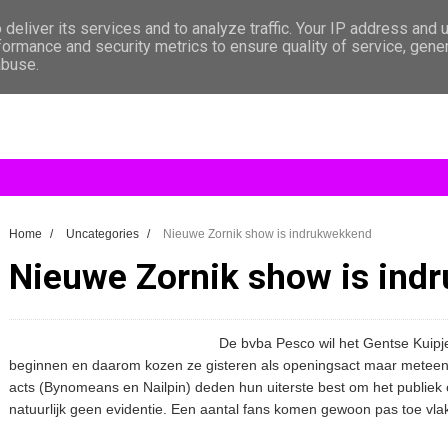
deliver its services and to analyze traffic. Your IP address and 
formance and security metrics to ensure quality of service, gen
abuse.
Home
/
Uncategories
/
Nieuwe Zornik show is indrukwekkend
Nieuwe Zornik show is ind
De bvba Pesco wil het Gentse Kuipj
beginnen en daarom kozen ze gisteren als openingsact maar meteen 
acts (Bynomeans en Nailpin) deden hun uiterste best om het publiek 
natuurlijk geen evidentie. Een aantal fans komen gewoon pas toe vlak