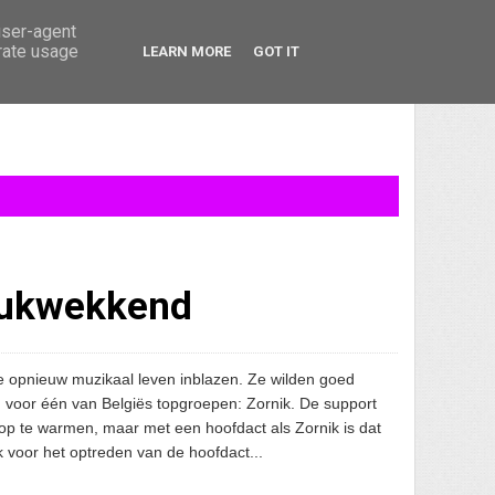
user-agent
erate usage
LEARN MORE
GOT IT
rukwekkend
e opnieuw muzikaal leven inblazen. Ze wilden goed
voor één van Belgiës topgroepen: Zornik. De support
op te warmen, maar met een hoofdact als Zornik is dat
 voor het optreden van de hoofdact...