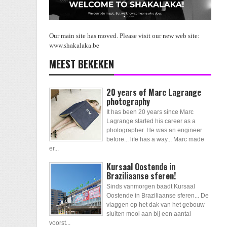
Our main site has moved. Please visit our new web site:
www.shakalaka.be
MEEST BEKEKEN
20 years of Marc Lagrange
photography
It has been 20 years since Marc
Lagrange started his career as a
photographer. He was an engineer
before... life has a way... Marc made
er...
Kursaal Oostende in
Braziliaanse sferen!
Sinds vanmorgen baadt Kursaal
Oostende in Braziliaanse sferen... De
vlaggen op het dak van het gebouw
sluiten mooi aan bij een aantal
voorst...