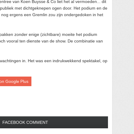
ntree van Koen Buysse & Co liet het al vermoeden... dit
 publiek met dichtgeknepen ogen door. Het podium en de
er nog ergens een Gremlin zou zijn ondergedoken in het
pakken zonder enige (zichtbare) moeite het podium
toch vooral ten dienste van de show. De combinatie van
rwachtingen in. Het was een indrukwekkend spektakel, op
on Google Plus
FACEBOOK COMMENT