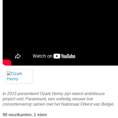
In 2015 presenteert Ozark Henry zijn meest ambitieuze
project ooit: Paramount, een volledig nieuwe live
concertervaring samen met het Nationaal Orkest van België.
90 muzikanten, 1 stem