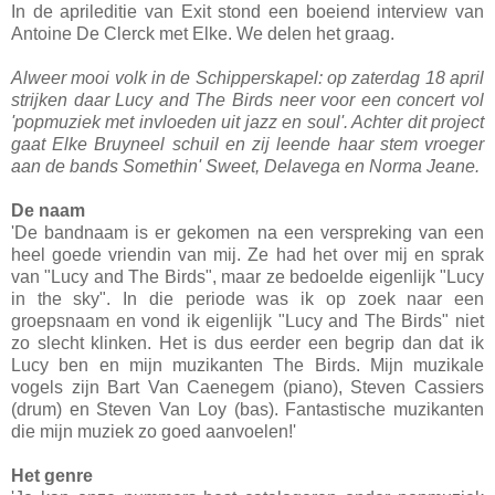
In de aprileditie van Exit stond een boeiend interview van
Antoine De Clerck met Elke. We delen het graag.
Alweer mooi volk in de Schipperskapel: op zaterdag 18 april
strijken daar Lucy and The Birds neer voor een concert vol
'popmuziek met invloeden uit jazz en soul'. Achter dit project
gaat Elke Bruyneel schuil en zij leende haar stem vroeger
aan de bands Somethin' Sweet, Delavega en Norma Jeane.
De naam
'De bandnaam is er gekomen na een verspreking van een
heel goede vriendin van mij. Ze had het over mij en sprak
van "Lucy and The Birds", maar ze bedoelde eigenlijk "Lucy
in the sky". In die periode was ik op zoek naar een
groepsnaam en vond ik eigenlijk "Lucy and The Birds" niet
zo slecht klinken. Het is dus eerder een begrip dan dat ik
Lucy ben en mijn muzikanten The Birds. Mijn muzikale
vogels zijn Bart Van Caenegem (piano), Steven Cassiers
(drum) en Steven Van Loy (bas). Fantastische muzikanten
die mijn muziek zo goed aanvoelen!'
Het genre