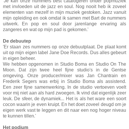
'Je kan onze nummers best catalogeren onder popmuziek
met invloeden uit de jazz en soul. Nog nooit heb ik zoveel
elementen van mezelf in mijn muziek gestoken. Jazz vanuit
mijn opleiding en ook omdat ik samen met Bart de nummers
uitwerk. En pop en soul door jarenlange ervaring als
zangeres en wat op mijn pad is gekomen.'
De debuutep
'Er staan zes nummers op onze debuutplaat. De plaat komt
uit op mijn eigen label Jane Doe Records. Dus alles gebeurt
in eigen beheer.
We hebben opgenomen in Studio Boma en Studio On The
Moon. Dat zijn twee heel fijne studio's in de Gentse
omgeving. Onze producer/mixer was Jan Chantrain en
Frederik Segers was erbij in Studio Boma als assistend.
Een zeer fijne samenwerking. In de studio vertoeven voelt
voor mij niet aan als hard zwoegen. Ik vind dat eigenlijk zeer
leuk. De sfeer, de dynamiek... Het is als het ware een soort
cocon waarin je even kruipt. En het doet zoveel deugd om je
eigen werk vast te leggen en dit naar een nog hoger niveau
te kunnen tillen.'
Het podium