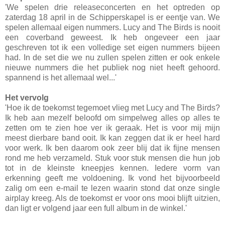
'We spelen drie releaseconcerten en het optreden op
zaterdag 18 april in de Schipperskapel is er eentje van. We
spelen allemaal eigen nummers. Lucy and The Birds is nooit
een coverband geweest. Ik heb ongeveer een jaar
geschreven tot ik een volledige set eigen nummers bijeen
had. In de set die we nu zullen spelen zitten er ook enkele
nieuwe nummers die het publiek nog niet heeft gehoord.
spannend is het allemaal wel...'
Het vervolg
'Hoe ik de toekomst tegemoet vlieg met Lucy and The Birds?
Ik heb aan mezelf beloofd om simpelweg alles op alles te
zetten om te zien hoe ver ik geraak. Het is voor mij mijn
meest dierbare band ooit. Ik kan zeggen dat ik er heel hard
voor werk. Ik ben daarom ook zeer blij dat ik fijne mensen
rond me heb verzameld. Stuk voor stuk mensen die hun job
tot in de kleinste kneepjes kennen. Iedere vorm van
erkenning geeft me voldoening. Ik vond het bijvoorbeeld
zalig om een e-mail te lezen waarin stond dat onze single
airplay kreeg. Als de toekomst er voor ons mooi blijft uitzien,
dan ligt er volgend jaar een full album in de winkel.'